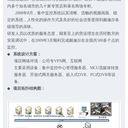
内多个知名城市的几十家专营店和著名商场专柜。
2008
年
8
月，集中监控系统以其清晰、流畅的视频画面、稳
定的系统，人性化的操作方式及良好的社会信誉度得到戴俪尔各
级领导的亲昧。
研发人员以优质的服务态度，顾客至上的营业理念在历经数月的
安装调试中，在
2009
年
3
月顺利完成戴俪尔在全国共
500
多个点的
监控。
◆
系统设计方案：
项目网络环境：公司专
VPN
网、互联网
主要采用设备：集中监控中心管理服务器、
MCU
流媒体转发
服务器、开放式网关服务器、嵌入式
DVR
、
PC
式
DVR
等设
备。
◆
项目拓扑结构图：